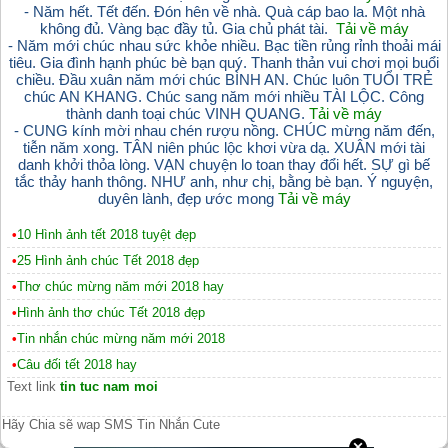
- Năm hết. Tết đến. Đón hên về nhà. Quà cáp bao la. Một nhà
không đủ. Vàng bạc đầy tủ. Gia chủ phát tài.
Tải về máy
- Năm mới chúc nhau sức khỏe nhiều. Bạc tiền rủng rỉnh thoải mái
tiêu. Gia đình hạnh phúc bè bạn quý. Thanh thản vui chơi mọi buổi
chiều. Đầu xuân năm mới chúc BÌNH AN. Chúc luôn TUỔI TRẺ
chúc AN KHANG. Chúc sang năm mới nhiều TÀI LỘC. Công
thành danh toại chúc VINH QUANG.
Tải về máy
- CUNG kính mời nhau chén rượu nồng. CHÚC mừng năm đến,
tiễn năm xong. TÂN niên phúc lộc khơi vừa dạ. XUÂN mới tài
danh khởi thỏa lòng. VẠN chuyện lo toan thay đổi hết. SỰ gì bế
tắc thảy hanh thông. NHƯ anh, như chị, bằng bè bạn. Ý nguyện,
duyên lành, đẹp ước mong
Tải về máy
•
10 Hình ảnh tết 2018 tuyệt đẹp
•
25 Hình ảnh chúc Tết 2018 đẹp
•
Thơ chúc mừng năm mới 2018 hay
•
Hình ảnh thơ chúc Tết 2018 đẹp
•
Tin nhắn chúc mừng năm mới 2018
•
Câu đối tết 2018 hay
Text link
tin tuc nam moi
Hãy Chia sẽ wap SMS Tin Nhắn Cute