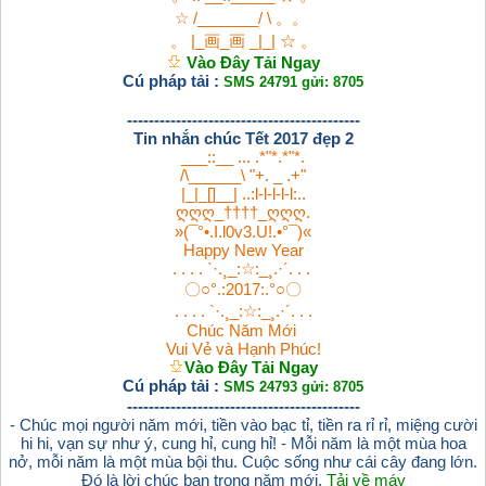
☆ /_______/ \ 。。
。 |_画_画 _|_| ☆ 。
Vào Đây Tải Ngay
Cú pháp tải :
SMS 24791 gửi: 8705
-------------------------------------------
Tin nhắn chúc Tết 2017 đẹp 2
___::__ ... .*"*.*"*.
/\______\ "+. _ .+"
|_|_[]__| ..:l-l-l-l-l:..
ღღღ_††††_ღღღ.
»(¯°•.I.l0v3.U!.•°¯)«
Happy New Year
. . . . `·.¸_:☆:_¸.·´. . .
〇○°.:2017:.°○〇
. . . . `·.¸_:☆:_¸.·´. . .
Chúc Năm Mới
Vui Vẻ và Hạnh Phúc!
Vào Đây Tải Ngay
Cú pháp tải :
SMS 24793 gửi: 8705
-------------------------------------------
- Chúc mọi người năm mới, tiền vào bạc tỉ, tiền ra rỉ rỉ, miệng cười
hi hi, vạn sự như ý, cung hỉ, cung hỉ! - Mỗi năm là một mùa hoa
nở, mỗi năm là một mùa bội thu. Cuộc sống như cái cây đang lớn.
Đó là lời chúc bạn trong năm mới.
Tải về máy