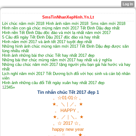
SmsTinNhanXepHinh.Yn.Lt
Lời chúc năm mới 2018
Hình ảnh năm mới 2018
Sms năm mới 2018
Hình nền con gà chúc mừng năm mới 2017 Tết Đinh Dậu đẹp nhất
Hình nền Tết Đinh Dậu độc đáo và mới lạ nhất năm mới 2017
5 Câu đối ngày Tết Đinh Dậu 2017 độc đáo và hay nhất
Hình năm mới 2017 và ảnh tết 2017 tuyệt đẹp nhất
Những hình ảnh chúc mừng năm mới 2017 Tết Đinh Dậu đẹp được săn
lùng nhiều nhất
Hình ảnh những bài thơ chúc Tết hay nhất 2017 đẹp
Những bài thơ chúc mừng năm mới 2017 hay nhất và ý nghĩa
Những câu chúc năm mới 2017 tặng người yêu bạn gái hài hước và hay
nhất
Lịch nghỉ năm mới 2017 Tết Dương lịch đối với học sinh và cán bộ nhân
viên
Hình ảnh những câu đối Tết ngày xuân hay nhất 2017 đẹp
1
2
3
4
5
»
Tin nhắn chúc Tết 2017 đẹp 1
。☆01-01☆ 。
★。＼｜／。★
。 HAPPY 。
★。／｜＼。★
。☆ 2017 ☆。
happy new year
。 .. __::_____ ★ 。