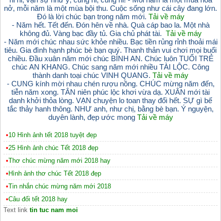
nở, mỗi năm là một mùa bội thu. Cuộc sống như cái cây đang lớn.
Đó là lời chúc bạn trong năm mới.
Tải về máy
- Năm hết. Tết đến. Đón hên về nhà. Quà cáp bao la. Một nhà
không đủ. Vàng bạc đầy tủ. Gia chủ phát tài.
Tải về máy
- Năm mới chúc nhau sức khỏe nhiều. Bạc tiền rủng rỉnh thoải mái
tiêu. Gia đình hạnh phúc bè bạn quý. Thanh thản vui chơi mọi buổi
chiều. Đầu xuân năm mới chúc BÌNH AN. Chúc luôn TUỔI TRẺ
chúc AN KHANG. Chúc sang năm mới nhiều TÀI LỘC. Công
thành danh toại chúc VINH QUANG.
Tải về máy
- CUNG kính mời nhau chén rượu nồng. CHÚC mừng năm đến,
tiễn năm xong. TÂN niên phúc lộc khơi vừa dạ. XUÂN mới tài
danh khởi thỏa lòng. VẠN chuyện lo toan thay đổi hết. SỰ gì bế
tắc thảy hanh thông. NHƯ anh, như chị, bằng bè bạn. Ý nguyện,
duyên lành, đẹp ước mong
Tải về máy
•
10 Hình ảnh tết 2018 tuyệt đẹp
•
25 Hình ảnh chúc Tết 2018 đẹp
•
Thơ chúc mừng năm mới 2018 hay
•
Hình ảnh thơ chúc Tết 2018 đẹp
•
Tin nhắn chúc mừng năm mới 2018
•
Câu đối tết 2018 hay
Text link
tin tuc nam moi