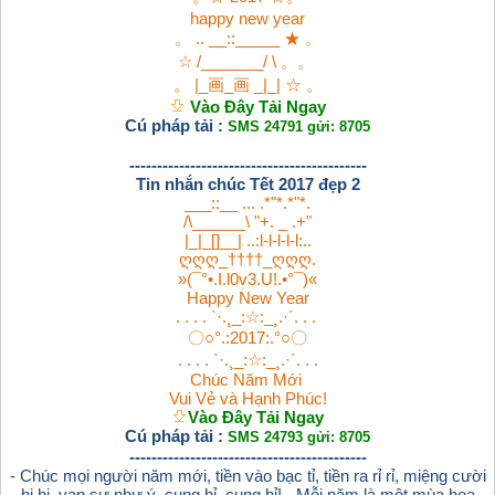
happy new year
。 .. __::_____ ★ 。
☆ /_______/ \ 。。
。 |_画_画 _|_| ☆ 。
Vào Đây Tải Ngay
Cú pháp tải :
SMS 24791 gửi: 8705
-------------------------------------------
Tin nhắn chúc Tết 2017 đẹp 2
___::__ ... .*"*.*"*.
/\______\ "+. _ .+"
|_|_[]__| ..:l-l-l-l-l:..
ღღღ_††††_ღღღ.
»(¯°•.I.l0v3.U!.•°¯)«
Happy New Year
. . . . `·.¸_:☆:_¸.·´. . .
〇○°.:2017:.°○〇
. . . . `·.¸_:☆:_¸.·´. . .
Chúc Năm Mới
Vui Vẻ và Hạnh Phúc!
Vào Đây Tải Ngay
Cú pháp tải :
SMS 24793 gửi: 8705
-------------------------------------------
- Chúc mọi người năm mới, tiền vào bạc tỉ, tiền ra rỉ rỉ, miệng cười
hi hi, vạn sự như ý, cung hỉ, cung hỉ! - Mỗi năm là một mùa hoa