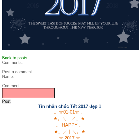
Back to posts
Comments:
Post a comment
Name:
Comment:
Tin nhắn chúc Tết 2017 đẹp 1
。☆01-01☆ 。
★。＼｜／。★
。 HAPPY 。
★。／｜＼。★
。☆ 2017 ☆。