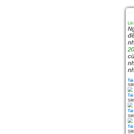
Lời
Ng
đ
nh
20
cù
n
nh
Tải
SMS
Tải
SMS
Tải
SMS
Tải
SMS