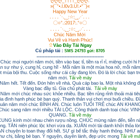
ღღღ_††††_ღღღ.
»(¯°•.I.l0v3.U!.•°¯)«
Happy New Year
. . . . `·.¸_:☆:_¸.·´. . .
〇○°.:2017:.°○〇
. . . . `·.¸_:☆:_¸.·´. . .
Chúc Năm Mới
Vui Vẻ và Hạnh Phúc!
Vào Đây Tải Ngay
Cú pháp tải :
SMS 24793 gửi: 8705
-------------------------------------------
 Chúc mọi người năm mới, tiền vào bạc tỉ, tiền ra rỉ rỉ, miệng cười hi h
n sự như ý, cung hỉ, cung hỉ! - Mỗi năm là một mùa hoa nở, mỗi năm
 mùa bội thu. Cuộc sống như cái cây đang lớn. Đó là lời chúc bạn t
năm mới.
Tải về máy
 Năm hết. Tết đến. Đón hên về nhà. Quà cáp bao la. Một nhà không đ
Vàng bạc đầy tủ. Gia chủ phát tài.
Tải về máy
 Năm mới chúc nhau sức khỏe nhiều. Bạc tiền rủng rỉnh thoải mái tiê
ia đình hạnh phúc bè bạn quý. Thanh thản vui chơi mọi buổi chiều. Đ
uân năm mới chúc BÌNH AN. Chúc luôn TUỔI TRẺ chúc AN KHAN
Chúc sang năm mới nhiều TÀI LỘC. Công thành danh toại chúc VIN
QUANG.
Tải về máy
CUNG kính mời nhau chén rượu nồng. CHÚC mừng năm đến, tiễn 
ng. TÂN niên phúc lộc khơi vừa dạ. XUÂN mới tài danh khởi thỏa lò
N chuyện lo toan thay đổi hết. SỰ gì bế tắc thảy hanh thông. NHƯ a
hư chị, bằng bè bạn. Ý nguyện, duyên lành, đẹp ước mong
Tải về m