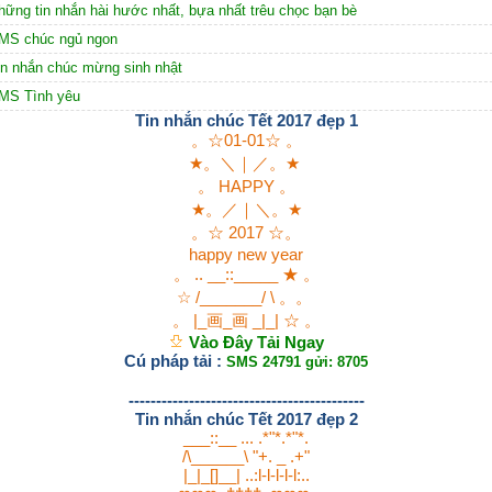
hững tin nhắn hài hước nhất, bựa nhất trêu chọc bạn bè
MS chúc ngủ ngon
in nhắn chúc mừng sinh nhật
MS Tình yêu
Tin nhắn chúc Tết 2017 đẹp 1
。☆01-01☆ 。
★。＼｜／。★
。 HAPPY 。
★。／｜＼。★
。☆ 2017 ☆。
happy new year
。 .. __::_____ ★ 。
☆ /_______/ \ 。。
。 |_画_画 _|_| ☆ 。
Vào Đây Tải Ngay
Cú pháp tải :
SMS 24791 gửi: 8705
-------------------------------------------
Tin nhắn chúc Tết 2017 đẹp 2
___::__ ... .*"*.*"*.
/\______\ "+. _ .+"
|_|_[]__| ..:l-l-l-l-l:..